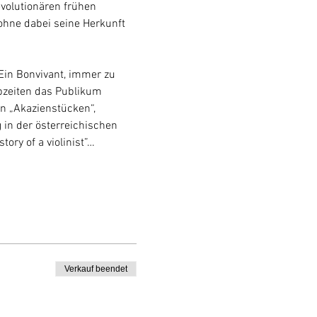
evolutionären frühen 
ohne dabei seine Herkunft 
Ein Bonvivant, immer zu 
ebzeiten das Publikum 
en „Akazienstücken“, 
in der österreichischen 
ory of a violinist”…
Verkauf beendet