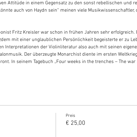
iven Attitüde in einem Gegensatz zu den sonst rebellischen und r
könnte auch von Haydn sein“ meinen viele Musikwissenschaftler, 
ist Fritz Kreisler war schon in frühen Jahren sehr erfolgreich. 
zdem mit einer unglaublichen Persönlichkeit begeisterte er zu L
n Interpretationen der Violinliteratur also auch mit seinen eigen
lonmusik. Der überzeugte Monarchist diente im ersten Weltkrieg 
nt. In seinem Tagebuch „Four weeks in the trenches – The war st
Preis
€ 25,00