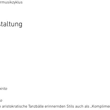
rmusikzyklus
taltung
rito

to
 aristokratische Tanzbälle erinnernden Stils auch als „Komplime